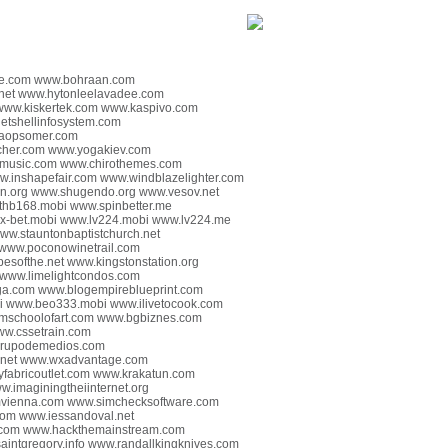
e.com
www.bohraan.com
net
www.hytonleelavadee.com
www.kiskertek.com
www.kaspivo.com
etshellinfosystem.com
aopsomer.com
cher.com
www.yogakiev.com
kmusic.com
www.chirothemes.com
.inshapefair.com
www.windblazelighter.com
en.org
www.shugendo.org
www.vesov.net
thb168.mobi
www.spinbetter.me
-bet.mobi
www.lv224.mobi
www.lv224.me
ww.stauntonbaptistchurch.net
www.poconowinetrail.com
esofthe.net
www.kingstonstation.org
www.limelightcondos.com
ga.com
www.blogempireblueprint.com
i
www.beo333.mobi
www.ilivetocook.com
mschoolofart.com
www.bgbiznes.com
w.cssetrain.com
rupodemedios.com
net
www.wxadvantage.com
fabricoutlet.com
www.krakatun.com
w.imaginingtheiinternet.org
vienna.com
www.simchecksoftware.com
com
www.iessandoval.net
.com
www.hackthemainstream.com
intgregory.info
www.randallkingknives.com