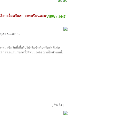
ยในโลกสล็อตกับเรา ลงทะเบียนตอน
VIEW : 1447
รสมาชิกวันนี้เพื่อรับโปรโมชั่นต้อนรับสุดพิเศษ
การเล่นสนุกทุกครั้งที่หมุนวงล้อ มาเป็นส่วนหนึ่ง
[
อ้างอิง
]