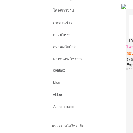
โครงการ/งาน
กระดานข่าว
ดาวน์โหลด
UID
สมาคมศิษย์เก่า
โพส
ตอบ
ผลงานทางวิชาการ
ระดั
Exp
IP
:
contact
blog
video
Administrator
หน่วยงานในวิทยาลัย