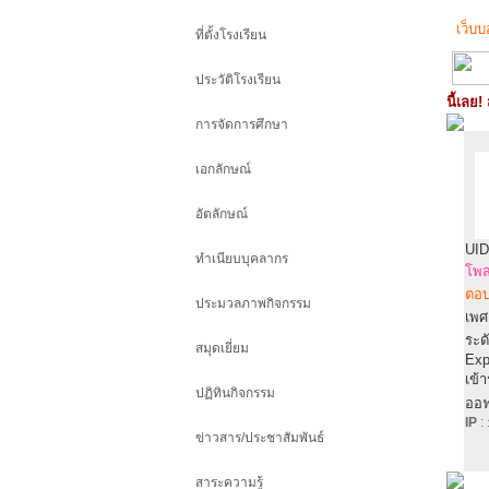
เว็บบ
ที่ตั้งโรงเรียน
ประวัติโรงเรียน
นี้เลย
การจัดการศึกษา
เอกลักษณ์
อัตลักษณ์
UID
ทำเนียบบุคลากร
โพส
ตอบ
ประมวลภาพกิจกรรม
เพศ
ระดั
สมุดเยี่ยม
Exp
เข้
ปฏิทินกิจกรรม
ออฟ
IP
:
ข่าวสาร/ประชาสัมพันธ์
สาระความรู้