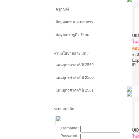
ครุภัณฑ์
ข้อมูลสถานประกอบการ
ข้อมูลเศรษฐกิจ สังคม
UID
โพส
ตอบ
งานนโยบายและแผนฯ
ระดั
Exp
แผนยุทธศาสตร์ ปี 2559
IP
:
แผนยุทธศาสตร์ ปี 2560
แผนยุทธศาสตร์ ปี 2561
ระบบสมาชิก
Username :
UID
Password :
โพส