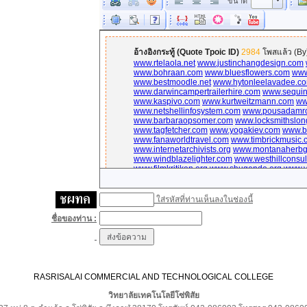
ขนาด
ขนาด
ใส่รหัสที่ท่านเห็นลงในช่องนี้
ชื่อของท่าน :
RASRISALAI COMMERCIAL AND TECHNOLOGICAL COLLEGE
วิทยาลัยเทคโนโลยีโซ่พิสัย