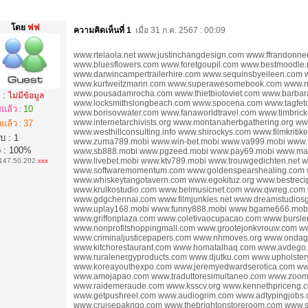
โดย
ฟฟ
ความคิดเห็นที่ 1
เมื่อ 31 ก.ค. 2567 : 00:09
www.rtelaola.net
www.justinchangdesign.com
www.ffrandonne
www.bluesflowers.com
www.foretgoupil.com
www.bestmoodle.
www.darwincampertrailerhire.com
www.sequinsbyeileen.com
www.kurtweitzmann.com
www.superawesomebook.com
www.n
www.pousadamrocha.com
www.thietbiotoviet.com
www.barbar
 :
ไม่มีข้อมูล
www.locksmithslongbeach.com
www.spocena.com
www.tagfet
แล้ว
10
:
www.borisovwater.com
www.fanaworldtravel.com
www.timbric
www.internetarchivists.org
www.montanaherbgathering.org
www
แล้ว
37
:
www.westhillconsulting.info
www.shirockys.com
www.filmkritik
บ : 1
www.zuma789.mobi
www.win-bet.mobi
www.va999.mobi
www.
 : 100%
www.sb888.mobi
www.pgzeed.mobi
www.pay69.mobi
www.max
www.livebet.mobi
www.ktv789.mobi
www.trouwgedichten.net
w
147.50.202.
xxx
www.softwaremomentum.com
www.goldenspearshealing.com
www.whiskeytangotavern.com
www.egokituz.org
www.bestrecip
www.krulkostudio.com
www.belmusicnet.com
www.qwreg.com
www.gdgchennai.com
www.filmjunkies.net
www.dreamstudios
www.uplay168.mobi
www.funny888.mobi
www.bgame666.mob
www.griffonplaza.com
www.coletivaocupacao.com
www.bursle
www.nonprofitshoppingmall.com
www.grootejonkvrouw.com
ww
www.criminaljusticepapers.com
www.nhmoves.org
www.ondag
www.kitchorestaurant.com
www.homatalhaq.com
www.avdego.
www.ruralenergyproducts.com
www.djutku.com
www.upholstery
www.koreayouthexpo.com
www.jeremyedwardserotica.com
ww
www.amojapao.com
www.traduttoresimultaneo.com
www.zoom
www.raidemeraude.com
www.ksscv.org
www.kennethpriceng.
www.getpushreel.com
www.audiogrim.com
www.adtypingjobs
www.cruisepakngo.com
www.thebrightonstoreroom.com
www.sa