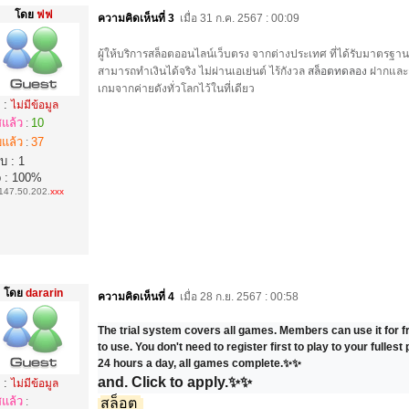
โดย
ฟฟ
ความคิดเห็นที่ 3
เมื่อ 31 ก.ค. 2567 : 00:09
ผู้ให้บริการสล็อตออนไลน์เว็บตรง จากต่างประเทศ ที่ได้รับมาตรฐา
สามารถทำเงินได้จริง ไม่ผ่านเอเย่นต์ ไร้กังวล
สล็อตทดลอง
ฝากและถ
เกมจากค่ายดังทั่วโลกไว้ในที่เดียว
 :
ไม่มีข้อมูล
แล้ว
10
:
แล้ว
37
:
บ : 1
 : 100%
147.50.202.
xxx
โดย
dararin
ความคิดเห็นที่ 4
เมื่อ 28 ก.ย. 2567 : 00:58
The trial system covers all games. Members can use it for f
to use. You don't need to register first to play to your fullest 
24 hours a day, all games complete.✨✨
and. Click to apply.✨✨
 :
ไม่มีข้อมูล
แล้ว
สล็อต
: