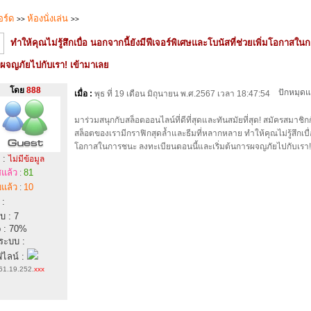
อร์ด
ห้องนั่งเล่น
>>
>>
ทำให้คุณไม่รู้สึกเบื่อ นอกจากนี้ยังมีฟีเจอร์พิเศษและโบนัสที่ช่วยเพิ่มโอกาสใ
ผจญภัยไปกับเรา! เข้ามาเลย
โดย
888
เมื่อ :
พุธ ที่ 19 เดือน มิถุนายน พ.ศ.2567 เวลา 18:47:54
มาร่วมสนุกกับสล็อตออนไลน์ที่ดีที่สุดและทันสมัยที่สุด! สมัครสมาชิก
สล็อตของเรามีกราฟิกสุดล้ำและธีมที่หลากหลาย ทำให้คุณไม่รู้สึกเบื่อ
โอกาสในการชนะ ลงทะเบียนตอนนี้และเริ่มต้นการผจญภัยไปกับเรา!
 :
ไม่มีข้อมูล
แล้ว
81
:
แล้ว
10
:
 :
บ : 7
 : 70%
าระบบ :
ไลน์ :
61.19.252.
xxx