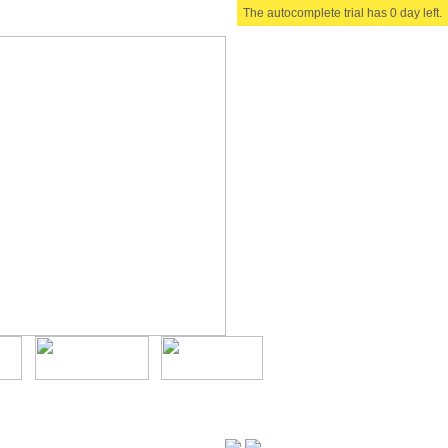
The autocomplete trial has 0 day left.