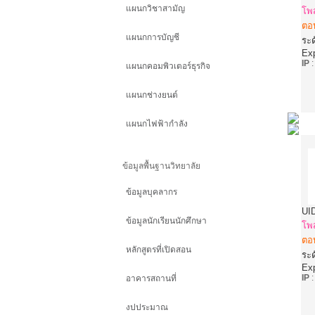
แผนกวิชาสามัญ
โพ
ตอ
แผนกการบัญชี
ระด
Ex
IP
แผนกคอมพิวเตอร์ธุรกิจ
แผนกช่างยนต์
แผนกไฟฟ้ากำลัง
ข้อมูลพื้นฐานวิทยาลัย
ข้อมูลบุคลากร
UI
ข้อมูลนักเรียนนักศึกษา
โพ
ตอ
หลักสูตรที่เปิดสอน
ระด
Ex
IP
อาคารสถานที่
งปประมาณ