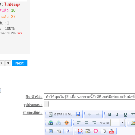
D :
ไม่มีข้อมูล
สแล้ว
10
:
บแล้ว
37
:
ับ : 1
p : 100%
:
147.50.202.
xxx
Next
2
3
Re หัวข้อ :
รูปประกอบ :
รายละเอียด :
ดูรหัส HTML
ขนาด
ขนาด